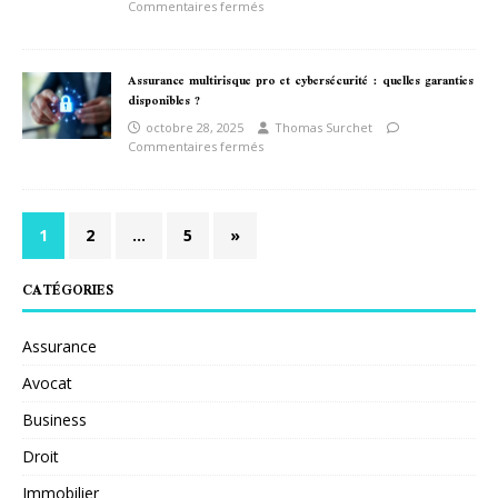
Commentaires fermés
Assurance multirisque pro et cybersécurité : quelles garanties
disponibles ?
octobre 28, 2025
Thomas Surchet
Commentaires fermés
1
2
…
5
»
CATÉGORIES
Assurance
Avocat
Business
Droit
Immobilier