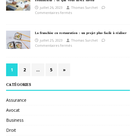
conducteur : ce que vous devez savoir
juillet 26, 2023
Thomas Surchet
Commentaires fermés
La franchise en restauration : un projet plus facile à réaliser
juillet 25, 2023
Thomas Surchet
Commentaires fermés
1
2
…
5
»
CATÉGORIES
Assurance
Avocat
Business
Droit