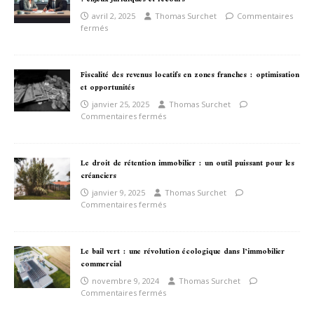
avril 2, 2025
Thomas Surchet
Commentaires
fermés
Fiscalité des revenus locatifs en zones franches : optimisation
et opportunités
janvier 25, 2025
Thomas Surchet
Commentaires fermés
Le droit de rétention immobilier : un outil puissant pour les
créanciers
janvier 9, 2025
Thomas Surchet
Commentaires fermés
Le bail vert : une révolution écologique dans l’immobilier
commercial
novembre 9, 2024
Thomas Surchet
Commentaires fermés