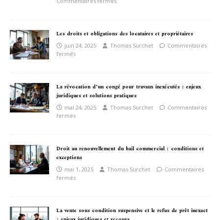
Commentaires fermés
Les droits et obligations des locataires et propriétaires
juin 24, 2025
Thomas Surchet
Commentaires
fermés
La révocation d’un congé pour travaux inexécutés : enjeux
juridiques et solutions pratiques
mai 24, 2025
Thomas Surchet
Commentaires
fermés
Droit au renouvellement du bail commercial : conditions et
exceptions
mai 1, 2025
Thomas Surchet
Commentaires
fermés
La vente sous condition suspensive et le refus de prêt inexact
: enjeux juridiques et recours