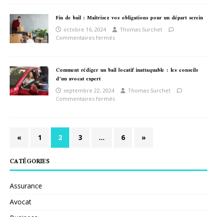
Fin de bail : Maîtrisez vos obligations pour un départ serein
octobre 16, 2024
Thomas Surchet
Commentaires fermés
Comment rédiger un bail locatif inattaquable : les conseils
d’un avocat expert
septembre 22, 2024
Thomas Surchet
Commentaires fermés
«
1
2
3
…
6
»
CATÉGORIES
Assurance
Avocat