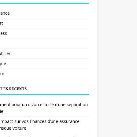
rance
at
ness
ilier
ique
re
CLES RÉCENTS
ent pour un divorce la clé d’une séparation
ie
impact sur vos finances d’une assurance
risque voiture