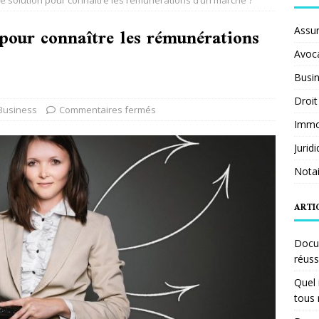
re solution pour connaître les rémunérations d’un marché ?
 pour connaître les rémunérations
Assu
Avoc
Busi
Droit
Business
Commentaires fermés
Immob
Jurid
Notai
ARTI
Docum
réuss
Quel 
tous 