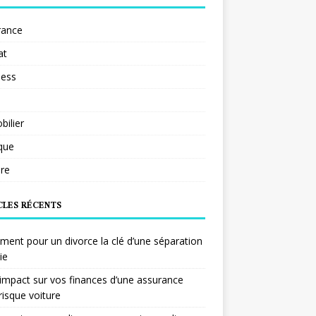
rance
at
ness
ilier
ique
re
CLES RÉCENTS
ent pour un divorce la clé d’une séparation
ie
impact sur vos finances d’une assurance
risque voiture