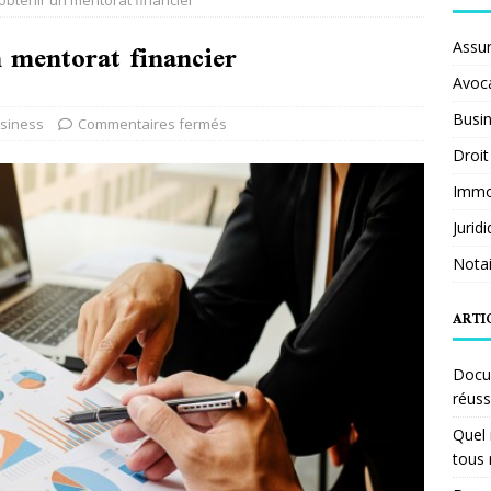
obtenir un mentorat financier
 mentorat financier
Assu
Avoc
Busi
siness
Commentaires fermés
Droit
Immob
Jurid
Notai
ARTI
Docum
réuss
Quel 
tous 