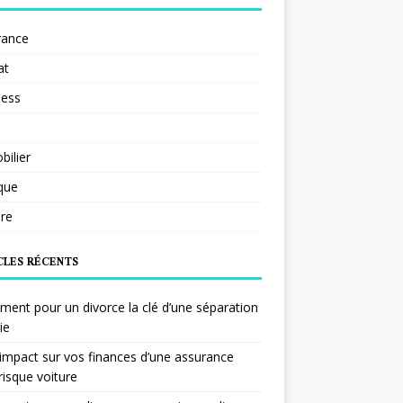
rance
at
ness
ilier
ique
re
CLES RÉCENTS
ent pour un divorce la clé d’une séparation
ie
impact sur vos finances d’une assurance
risque voiture