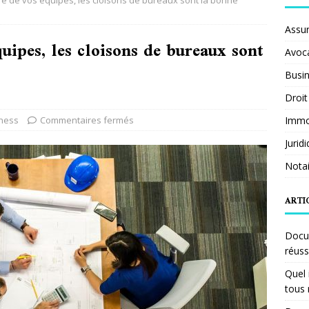
tre de vos équipes, les cloisons de bureaux sont la bonne
Assu
quipes, les cloisons de bureaux sont
Avoc
Busi
Droit
ness
Commentaires fermés
Immob
Jurid
Notai
ARTI
Docum
réuss
Quel 
tous 