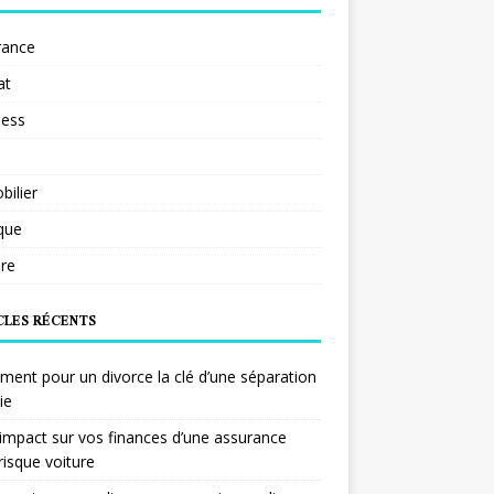
rance
at
ness
ilier
ique
re
CLES RÉCENTS
ent pour un divorce la clé d’une séparation
ie
impact sur vos finances d’une assurance
risque voiture