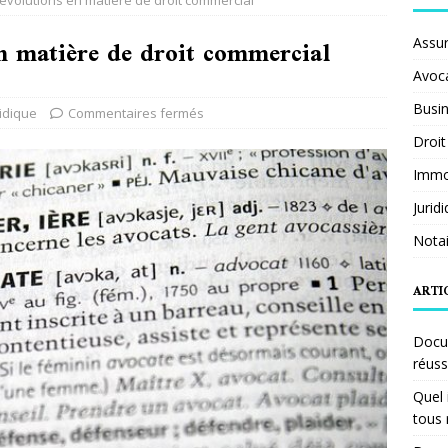
évolutions en matière de droit commercial
en matière de droit commercial
Assu
Avoc
Busi
ridique
Commentaires fermés
Droit
Immob
Jurid
Notai
ARTI
Docum
réuss
Quel 
tous 