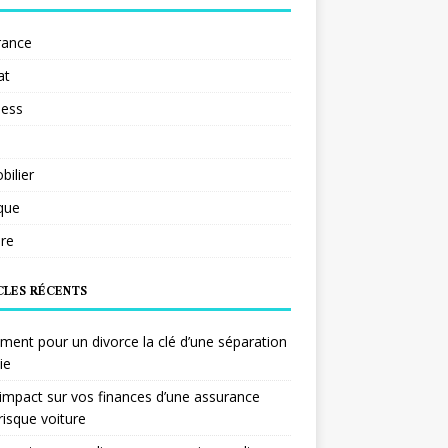
rance
at
ness
ilier
ique
re
CLES RÉCENTS
ent pour un divorce la clé d’une séparation
ie
impact sur vos finances d’une assurance
risque voiture