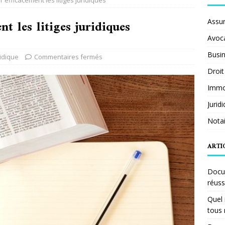
efficacement les litiges juridiques
t les litiges juridiques
Assu
Avoc
Busi
ridique
Commentaires fermés
Droit
Immob
Jurid
Notai
ARTI
Docum
réuss
Quel 
tous 