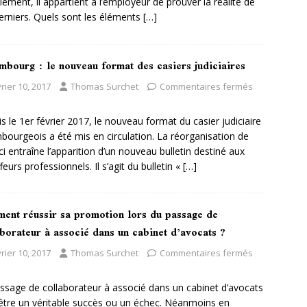
ciement, il appartient à l’employeur de prouver la réalité de
erniers. Quels sont les éléments
[…]
mbourg : le nouveau format des casiers judiciaires
rier 10, 2017
Thomas Surchet
Commentaires fermés
s le 1er février 2017, le nouveau format du casier judiciaire
bourgeois a été mis en circulation. La réorganisation de
-ci entraîne l’apparition d’un nouveau bulletin destiné aux
feurs professionnels. Il s’agit du bulletin «
[…]
ent réussir sa promotion lors du passage de
borateur à associé dans un cabinet d’avocats ?
rier 10, 2017
Thomas Surchet
Commentaires fermés
ssage de collaborateur à associé dans un cabinet d’avocats
être un véritable succès ou un échec. Néanmoins en