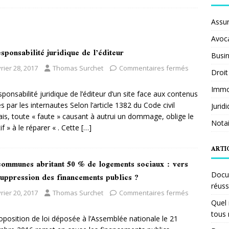
Assu
Avoc
sponsabilité juridique de l’éditeur
Busi
rier 28, 2017
Thomas Surchet
Commentaires fermés
Droit
Immob
sponsabilité juridique de l’éditeur d’un site face aux contenus
és par les internautes Selon l’article 1382 du Code civil
Jurid
ais, toute « faute » causant à autrui un dommage, oblige le
Notai
if » à le réparer « . Cette
[…]
ARTI
communes abritant 50 % de logements sociaux : vers
suppression des financements publics ?
Docum
réuss
rier 20, 2017
Thomas Surchet
Commentaires fermés
Quel 
tous 
oposition de loi déposée à l’Assemblée nationale le 21