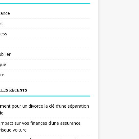
rance
at
ness
ilier
ique
re
CLES RÉCENTS
ent pour un divorce la clé d’une séparation
ie
impact sur vos finances d’une assurance
risque voiture