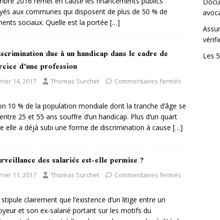
bre 2016 remet en cause les financements publics
Docum
yés aux communes qui disposent de plus de 50 % de
avoc
ents sociaux. Quelle est la portée
[…]
Assur
vérifi
iscrimination due à un handicap dans le cadre de
Les 5
rcice d’une profession
rier 14, 2017
Thomas Surchet
Commentaires fermés
on 10 % de la population mondiale dont la tranche d’âge se
 entre 25 et 55 ans souffre d’un handicap. Plus d’un quart
re elle a déjà subi une forme de discrimination à cause
[…]
rveillance des salariés est-elle permise ?
rier 11, 2017
Thomas Surchet
Commentaires fermés
i stipule clairement que l’existence d’un litige entre un
yeur et son ex-salarié portant sur les motifs du