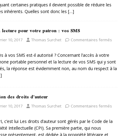
quant certaines pratiques il devient possible de réduire les
es inhérents. Quelles sont donc les
[…]
a lecture pour votre patron : vos SMS
rier 10, 2017
Thomas Surchet
Commentaires fermés
ès à vos SMS est-il autorisé ? Concernant l’accès à votre
hone portable personnel et la lecture de vos SMS qui y sont
és, la réponse est évidemment non, au nom du respect à la
]
on des droits d’auteur
rier 10, 2017
Thomas Surchet
Commentaires fermés
I, c’est lui Les droits d’auteur sont gérés par le Code de la
iété Intellectuelle (CPI). Sa première partie, qui nous
esse présentement, est dédiée à la propriété littéraire et