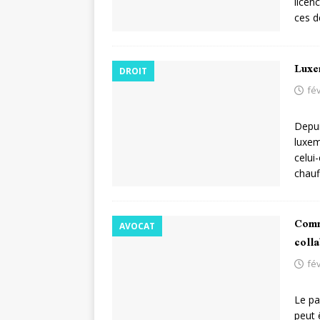
licen
ces d
Luxe
DROIT
fév
Depui
luxem
celui
chauf
Comm
AVOCAT
colla
fév
Le pa
peut 