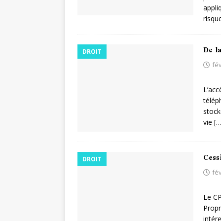
appli
risqu
De l
DROIT
fév
L’acc
télép
stock
vie
[…
Cessi
DROIT
fév
Le CP
Propr
intér