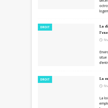
décem
octro
logem
La d
DROIT
l’exe
fév
Envir
situe
d’ent
La su
DROIT
fév
La lo
emplo