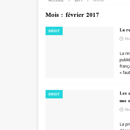
ACCUEIL
2017
février
Mois :
février 2017
La re
DROIT
fév
La re
publi
franç
« faut
Les 
DROIT
une 
fév
La pr