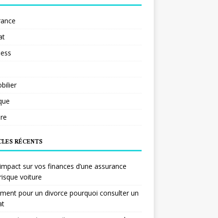
rance
at
ness
ilier
ique
re
CLES RÉCENTS
impact sur vos finances d’une assurance
risque voiture
ent pour un divorce pourquoi consulter un
at