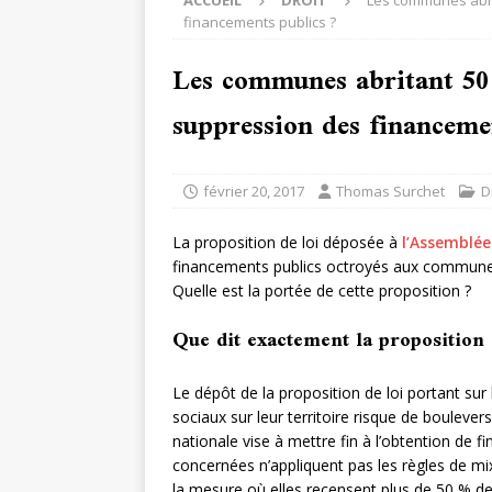
ACCUEIL
DROIT
Les communes abri
financements publics ?
Les communes abritant 50 
suppression des financeme
février 20, 2017
Thomas Surchet
D
La proposition de loi déposée à
l’Assemblée
financements publics octroyés aux communes
Quelle est la portée de cette proposition ?
Que dit exactement la proposition 
Le dépôt de la proposition de loi portant s
sociaux sur leur territoire risque de boulever
nationale vise à mettre fin à l’obtention de 
concernées n’appliquent pas les règles de mix
la mesure où elles recensent plus de 50 % d