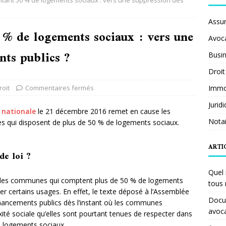
tant 50 % de logements sociaux : vers une suppression des
Assu
% de logements sociaux : vers une
Avoc
nts publics ?
Busi
Droit
roit
Commentaires fermés
Immob
Jurid
 nationale
le 21 décembre 2016 remet en cause les
Notai
 qui disposent de plus de 50 % de logements sociaux.
ARTI
de loi ?
Quel 
ur les communes qui comptent plus de 50 % de logements
tous 
ser certains usages. En effet, le texte déposé à l’Assemblée
Docum
financements publics dès l’instant où les communes
avoc
ité sociale qu’elles sont pourtant tenues de respecter dans
e logements sociaux.