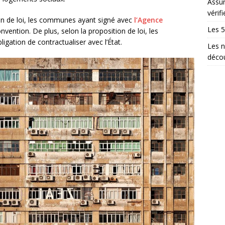
Assur
vérifi
on de loi, les communes ayant signé avec
l’Agence
Les 5
vention. De plus, selon la proposition de loi, les
ation de contractualiser avec l’État.
Les n
décou