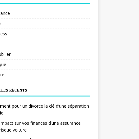
rance
at
ness
ilier
ique
re
CLES RÉCENTS
ent pour un divorce la clé d’une séparation
ie
impact sur vos finances d’une assurance
risque voiture