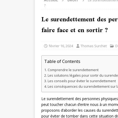
ACCUEIL
DROIT
Le surendettement 
?
Le surendettement des pe
faire face et en sortir ?
février 16, 2024
Thomas Surchet
D
Table of Contents
Comprendre le surendettement
Les solutions légales pour sortir du surend
Les conseils pour éviter le surendettement
Les conséquences du surendettement sur la
Le surendettement des personnes physiques 
peut toucher chacun d’entre nous à un momen
proposons d’aborder les causes du surendette
pour éviter de tomber dans cette situation diff