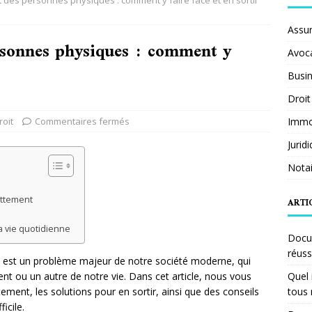
des personnes physiques : comment y faire face et en sortir
Assu
rsonnes physiques : comment y
Avoc
Busi
Droit
roit
Commentaires fermés
Immob
Jurid
Notai
ettement
ARTI
 vie quotidienne
Docum
réuss
est un problème majeur de notre société moderne, qui
t ou un autre de notre vie. Dans cet article, nous vous
Quel 
ment, les solutions pour en sortir, ainsi que des conseils
tous 
icile.