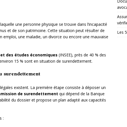
Docum
avoc
Assur
vérifi
laquelle une personne physique se trouve dans l’incapacité
enus et de son patrimoine. Cette situation peut résulter de
Les 5
d’un emploi, une maladie, un divorce ou encore une mauvaise
ue et des études économiques
(INSEE), près de 40 % des
environ 15 % sont en situation de surendettement.
du surendettement
légales existent. La première étape consiste à déposer un
mission de surendettement
qui dépend de la Banque
bilité du dossier et propose un plan adapté aux capacités
s :