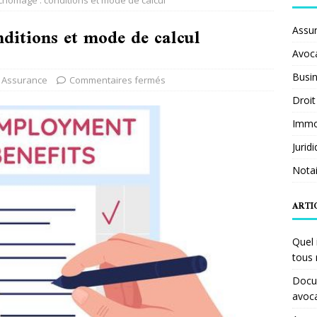
chômage : conditions et mode de calcul
ditions et mode de calcul
Assu
Avoc
Busi
Assurance
Commentaires fermés
Droit
Immob
Jurid
Notai
ARTI
Quel 
tous 
Docum
avoc