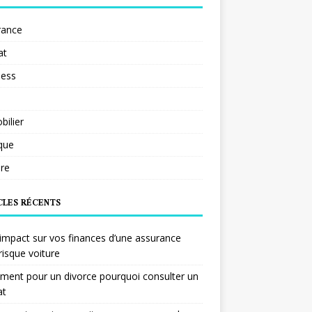
rance
at
ness
ilier
ique
re
CLES RÉCENTS
impact sur vos finances d’une assurance
risque voiture
ent pour un divorce pourquoi consulter un
at