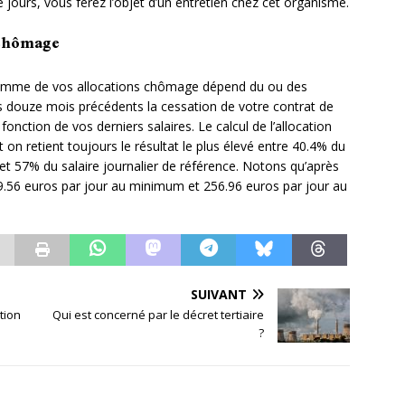
te jours, vous ferez l’objet d’un entretien chez cet organisme.
 chômage
 somme de vos allocations chômage dépend du ou des
 douze mois précédents la cessation de votre contrat de
 fonction de vos derniers salaires. Le calcul de l’allocation
t on retient toujours le résultat le plus élevé entre 40.4% du
 et 57% du salaire journalier de référence. Notons qu’après
 29.56 euros par jour au minimum et 256.96 euros par jour au
SUIVANT
tion
Qui est concerné par le décret tertiaire
?