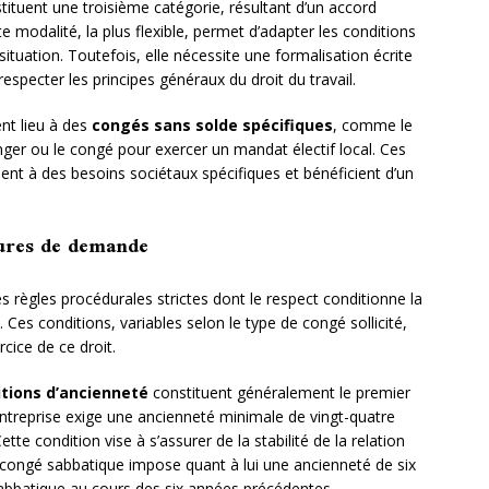
ituent une troisième catégorie, résultant d’un accord
te modalité, la plus flexible, permet d’adapter les conditions
ituation. Toutefois, elle nécessite une formalisation écrite
respecter les principes généraux du droit du travail.
ent lieu à des
congés sans solde spécifiques
, comme le
nger ou le congé pour exercer un mandat électif local. Ces
ent à des besoins sociétaux spécifiques et bénéficient d’un
dures de demande
es règles procédurales strictes dont le respect conditionne la
. Ces conditions, variables selon le type de congé sollicité,
rcice de ce droit.
tions d’ancienneté
constituent généralement le premier
d’entreprise exige une ancienneté minimale de vingt-quatre
tte condition vise à s’assurer de la stabilité de la relation
e congé sabbatique impose quant à lui une ancienneté de six
sabbatique au cours des six années précédentes.