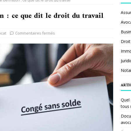
définition : ce que dit le droit du travail
 : ce que dit le droit du travail
Assu
Avoc
Busi
ocat
Commentaires fermés
Droit
Immob
Jurid
Notai
ARTI
Quel 
tous 
Docum
avoc