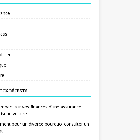
rance
at
ness
ilier
ique
re
CLES RÉCENTS
impact sur vos finances d’une assurance
risque voiture
ent pour un divorce pourquoi consulter un
at