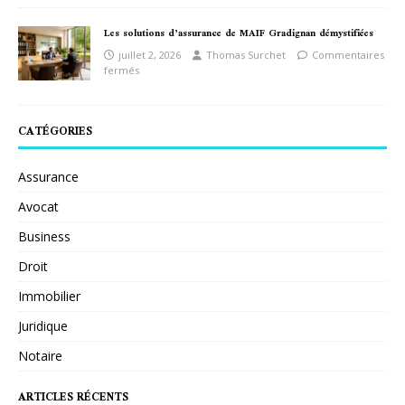
Les solutions d’assurance de MAIF Gradignan démystifiées
juillet 2, 2026
Thomas Surchet
Commentaires
fermés
CATÉGORIES
Assurance
Avocat
Business
Droit
Immobilier
Juridique
Notaire
ARTICLES RÉCENTS