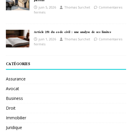
piétons
juin 5, 2026
Thomas Surchet
Commentaires
fermés
Article 251 du code civil : une analyse de ses limites
juin 1, 2026
Thomas Surchet
Commentaires
fermés
CATÉGORIES
Assurance
Avocat
Business
Droit
Immobilier
Juridique