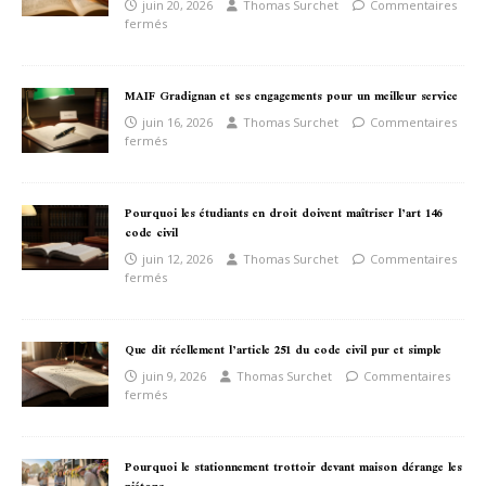
juin 20, 2026
Thomas Surchet
Commentaires
fermés
MAIF Gradignan et ses engagements pour un meilleur service
juin 16, 2026
Thomas Surchet
Commentaires
fermés
Pourquoi les étudiants en droit doivent maîtriser l’art 146
code civil
juin 12, 2026
Thomas Surchet
Commentaires
fermés
Que dit réellement l’article 251 du code civil pur et simple
juin 9, 2026
Thomas Surchet
Commentaires
fermés
Pourquoi le stationnement trottoir devant maison dérange les