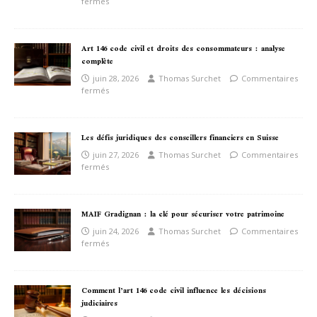
fermés
Art 146 code civil et droits des consommateurs : analyse
complète
juin 28, 2026
Thomas Surchet
Commentaires
fermés
Les défis juridiques des conseillers financiers en Suisse
juin 27, 2026
Thomas Surchet
Commentaires
fermés
MAIF Gradignan : la clé pour sécuriser votre patrimoine
juin 24, 2026
Thomas Surchet
Commentaires
fermés
Comment l’art 146 code civil influence les décisions
judiciaires