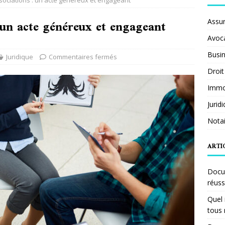
sociations : un acte généreux et engageant
 un acte généreux et engageant
Assu
Avoc
Busi
Juridique
Commentaires fermés
Droit
Immob
Jurid
Notai
ARTI
Docum
réuss
Quel 
tous 