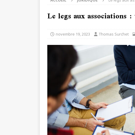
ACCUEIL
JURIDIQUE
Le legs aux as
Le legs aux associations :
novembre 19, 2023
Thomas Surchet