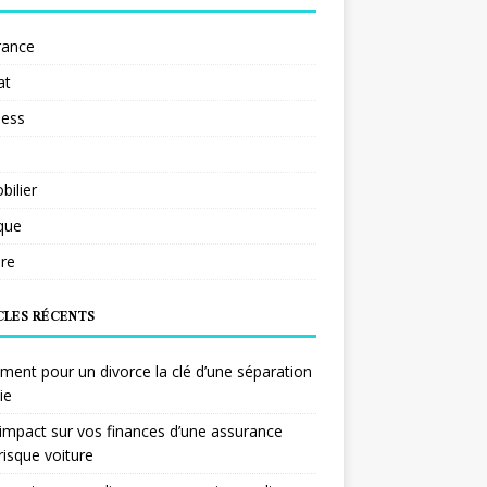
rance
at
ness
ilier
ique
re
CLES RÉCENTS
ent pour un divorce la clé d’une séparation
ie
impact sur vos finances d’une assurance
risque voiture