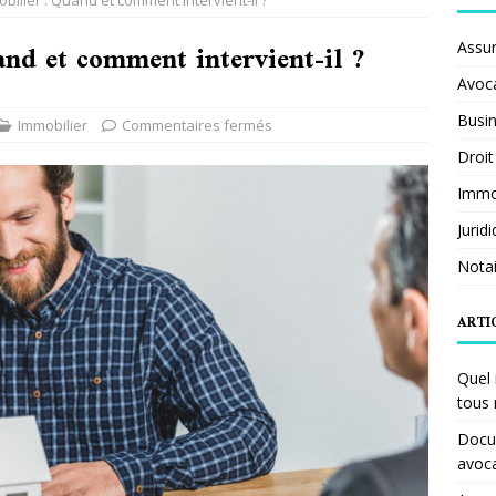
bilier : Quand et comment intervient-il ?
nd et comment intervient-il ?
Assu
Avoc
Busi
Immobilier
Commentaires fermés
Droit
Immob
Jurid
Notai
ARTI
Quel 
tous 
Docum
avoc