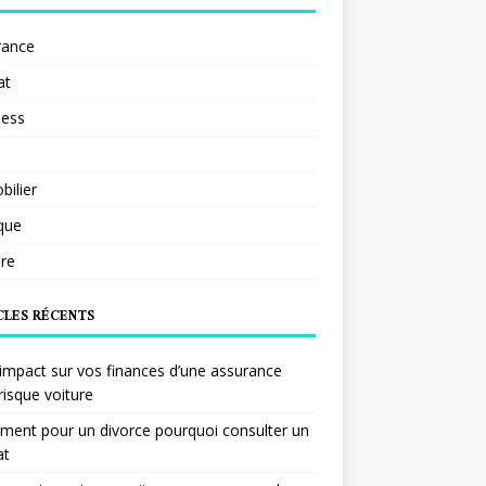
rance
at
ness
ilier
ique
re
CLES RÉCENTS
impact sur vos finances d’une assurance
risque voiture
ent pour un divorce pourquoi consulter un
at