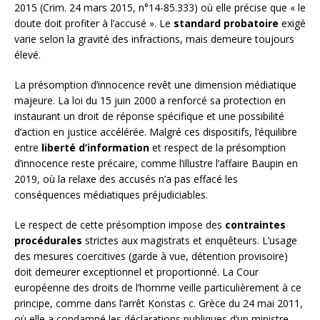
2015 (Crim. 24 mars 2015, n°14-85.333) où elle précise que « le
doute doit profiter à l’accusé ». Le
standard probatoire
exigé
varie selon la gravité des infractions, mais demeure toujours
élevé.
La présomption d’innocence revêt une dimension médiatique
majeure. La loi du 15 juin 2000 a renforcé sa protection en
instaurant un droit de réponse spécifique et une possibilité
d’action en justice accélérée. Malgré ces dispositifs, l’équilibre
entre
liberté d’information
et respect de la présomption
d’innocence reste précaire, comme l’illustre l’affaire Baupin en
2019, où la relaxe des accusés n’a pas effacé les
conséquences médiatiques préjudiciables.
Le respect de cette présomption impose des
contraintes
procédurales
strictes aux magistrats et enquêteurs. L’usage
des mesures coercitives (garde à vue, détention provisoire)
doit demeurer exceptionnel et proportionné. La Cour
européenne des droits de l’homme veille particulièrement à ce
principe, comme dans l’arrêt Konstas c. Grèce du 24 mai 2011,
où elle a condamné les déclarations publiques d’un ministre