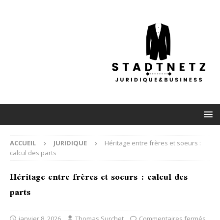
ACCUEIL
JURIDIQUE
Héritage entre frères et soeurs :
calcul des parts
Héritage entre frères et soeurs : calcul des
parts
janvier 8, 2026
Thomas Surchet
Commentaires fermés