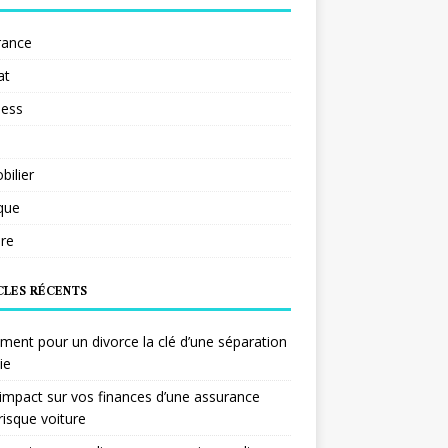
rance
at
ness
ilier
ique
re
CLES RÉCENTS
ent pour un divorce la clé d’une séparation
ie
impact sur vos finances d’une assurance
risque voiture