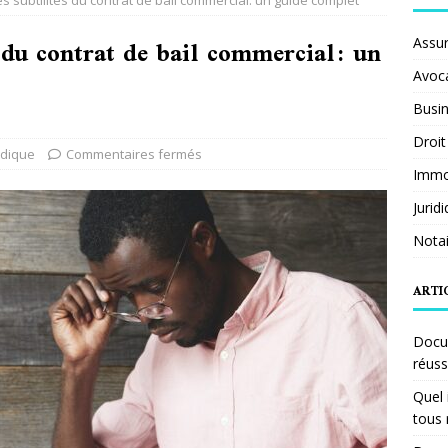
 subtilités du contrat de bail commercial: un guide complet
 du contrat de bail commercial: un
Assu
Avoc
Busi
Droit
idique
Commentaires fermés
Immob
Jurid
Notai
ARTI
Docum
réuss
Quel 
tous 