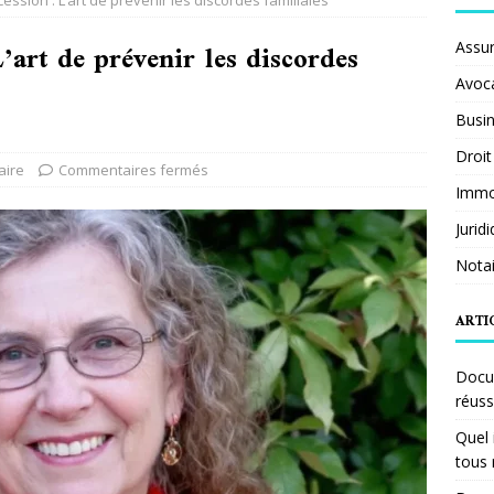
cession : L’art de prévenir les discordes familiales
L’art de prévenir les discordes
Assu
Avoc
Busi
Droit
aire
Commentaires fermés
Immob
Jurid
Notai
ARTI
Docum
réuss
Quel 
tous 