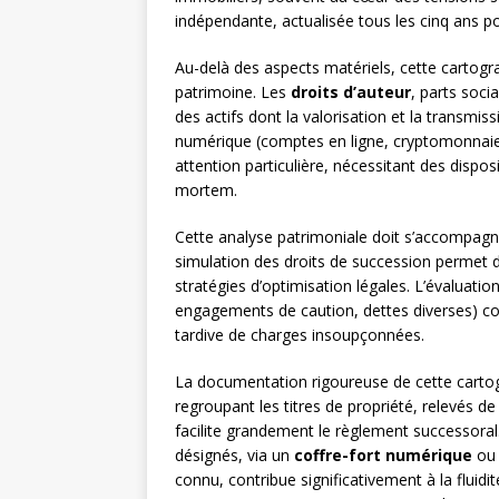
indépendante, actualisée tous les cinq ans po
Au-delà des aspects matériels, cette cartogr
patrimoine. Les
droits d’auteur
, parts soci
des actifs dont la valorisation et la transmis
numérique (comptes en ligne, cryptomonnaie
attention particulière, nécessitant des disposi
mortem.
Cette analyse patrimoniale doit s’accompagne
simulation des droits de succession permet d’
stratégies d’optimisation légales. L’évaluatio
engagements de caution, dettes diverses) co
tardive de charges insoupçonnées.
La documentation rigoureuse de cette cartog
regroupant les titres de propriété, relevés 
facilite grandement le règlement successoral.
désignés, via un
coffre-fort numérique
ou 
connu, contribue significativement à la fluid