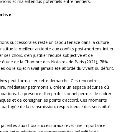
cions et malentendus potentiels entre héritiers.
ntive
tions successorales reste un tabou tenace dans la culture
stitue le meilleur antidote aux conflits post-mortem. Initier
ses choix, d’en justifier l’équité subjective et de
 étude de la Chambre des Notaires de Paris (2021), 78%
les où le sujet n’avait jamais été abordé du vivant du défunt.
iées
peut formaliser cette démarche. Ces rencontres,
ire, médiateur patrimonial), créent un espace sécurisé où
upations. La présence d’un professionnel permet de cadrer
niques et de consigner les points d’accord. Ces moments
on partagée de la transmission, respectueuse des sensibilités
jacentes aux choix successoraux revêt une importance
é stricte entre héritiers, de compenser des inégalités de