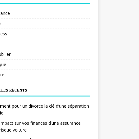
rance
at
ness
ilier
ique
re
CLES RÉCENTS
ent pour un divorce la clé d’une séparation
ie
impact sur vos finances d’une assurance
risque voiture