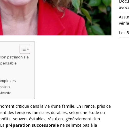
Docum
avoc
Assur
vérifi
Les 5
ion patrimoniale
ispensable
complexes
ission
vivante
oment critique dans la vie d’une famille. En France, près de
t des tensions familiales durables, selon une étude du
nflits, souvent évitables, résultent généralement d’un
 La
préparation successorale
ne se limite pas à la