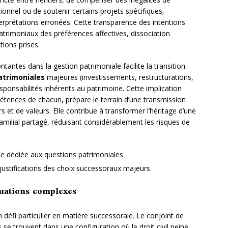
ionnel ou de soutenir certains projets spécifiques,
nterprétations erronées. Cette transparence des intentions
patrimoniaux des préférences affectives, dissociation
tions prises.
tantes dans la gestion patrimoniale facilite la transition.
atrimoniales
majeures (investissements, restructurations,
esponsabilités inhérents au patrimoine. Cette implication
étences de chacun, prépare le terrain d’une transmission
 et de valeurs. Elle contribue à transformer l’héritage d’une
amilial partagé, réduisant considérablement les risques de
le dédiée aux questions patrimoniales
 justifications des choix successoraux majeurs
ituations complexes
 défi particulier en matière successorale. Le conjoint de
s se trouvent dans une configuration où le droit civil peine