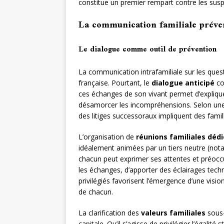
constitue un premier rempart contre les suspi
La communication familiale préve
Le dialogue comme outil de prévention
La communication intrafamiliale sur les ques
française. Pourtant, le
dialogue anticipé
con
ces échanges de son vivant permet d’expliquer 
désamorcer les incompréhensions. Selon une
des litiges successoraux impliquent des famil
L’organisation de
réunions familiales déd
idéalement animées par un tiers neutre (nota
chacun peut exprimer ses attentes et préocc
les échanges, d’apporter des éclairages tech
privilégiés favorisent l’émergence d’une visi
de chacun.
La clarification des
valeurs familiales
sous-
capitale. Qu’il s’agisse de privilégier l’égalit