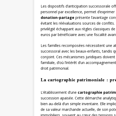
Les dispositifs d’anticipation successorale off
personnel par excellence, permet d’exprimer s
donation-partage
présente l’avantage consi
évitant les réévaluations sources de conflits
privilégié échappant aux règles classiques d
euros par bénéficiaire avec une fiscalité ava
Les familles recomposées nécessitent une atte
successoral avec les beaux-enfants, tandis q
conjoint. Ces mécanismes juridiques doivent
familiale, d’où l’intérêt d’un accompagnemen
droit patrimonial.
La cartographie patrimoniale : pr
L’établissement d’une
cartographie patrim
succession apaisée. Cette démarche analytique 
bien au-delà d’un simple inventaire. Elle imp
de sa valeur marchande actuelle, de son poten
immobiliers, souvent au cœur des tensions 