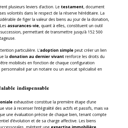
rent plusieurs leviers d’action. Le
testament
, document
es volontés dans le respect de la réserve héréditaire. La
dérable de figer la valeur des biens au jour de la donation,
. Les
assurances-vie
, quant à elles, constituent un outil
e succession, permettant de transmettre jusqu’à 152 500
ntageuse.
ntion particulière. L’
adoption simple
peut créer un lien
ue la
donation au dernier vivant
renforce les droits du
 être mobilisés en fonction de chaque configuration
t personnalisé par un notaire ou un avocat spécialisé en
éalable indispensable
oniale
exhaustive constitue la première étape d’une
vise à recenser l’intégralité des actifs et passifs, mais va
lique une évaluation précise de chaque bien, tenant compte
tiel d’évolution et de sa charge affective. Les biens
successorales, méritent une
expertise immobilière