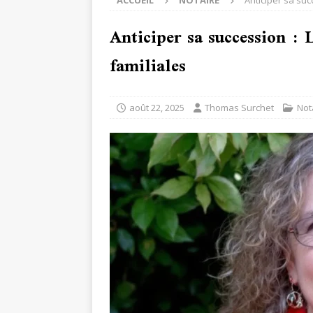
ACCUEIL
NOTAIRE
Anticiper sa suc
Anticiper sa succession : 
familiales
août 22, 2025
Thomas Surchet
Not