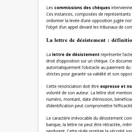
Les
commissions des chèques
intervienne
Ces instances, composées de représentants b
ordonner la levée d’une opposition jugée non
l’objet d’un appel devant les tribunaux de c
La lettre de désistement : définiti
La
lettre de désistement
représente l’act
droit d’opposition sur un chèque. Ce document
automatiquement l’obstacle au paiement du t
strictes pour garantir sa validité et son oppos
Cette renonciation doit être
expresse et n
volonté de son auteur. La lettre doit mentio
numéro, montant, date d’émission, bénéficia
d’identification peut compromettre l’efficacit
Le caractère irrévocable du désistement const
banque, la lettre ne peut être rétractée, même
perdurent. Cette règle protège la sécurité jur