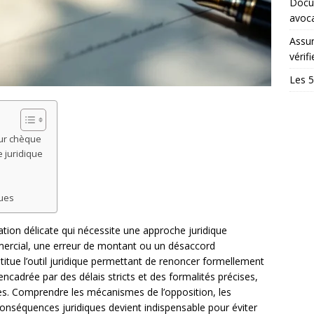
Docum
avoc
Assur
vérifi
Les 5
sur chèque
e juridique
s
ques
ation délicate qui nécessite une approche juridique
mmercial, une erreur de montant ou un désaccord
itue l’outil juridique permettant de renoncer formellement
ncadrée par des délais stricts et des formalités précises,
es. Comprendre les mécanismes de l’opposition, les
conséquences juridiques devient indispensable pour éviter