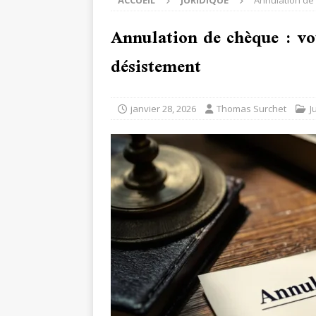
ACCUEIL
JURIDIQUE
Annulation de 
Annulation de chèque : vot
désistement
janvier 28, 2026
Thomas Surchet
J