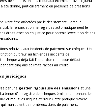
ières de sa décision. Les tribunaux examinent avec rigueur
t a été donné, particulièrement en présence de pressions
s peuvent être affectées par le désistement. Lorsque
ercial, la renonciation ne règle pas automatiquement le
es droits d’action en justice pour obtenir l’exécution de ses
ensatoires.
tions relatives aux incidents de paiement sur chèques. Un
ription du tireur au fichier des incidents de
le chèque a déjà fait l’objet d’un rejet pour défaut de
 pendant cinq ans et limite l’accès au crédit.
ves juridiques
asse par une
gestion rigoureuse des émissions
et une
La tenue d’un registre des chèques émis, mentionnant les
uivi et réduit les risques d’erreur. Cette pratique s’avère
ls qui manipulent de nombreux titres de paiement.