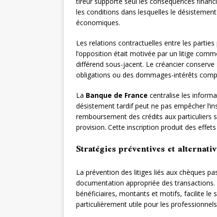
tireur supporte seul les conséquences financ
les conditions dans lesquelles le désistemen
économiques.
Les relations contractuelles entre les partie
l’opposition était motivée par un litige comm
différend sous-jacent. Le créancier conserve s
obligations ou des dommages-intérêts comp
La
Banque de France
centralise les informa
désistement tardif peut ne pas empêcher l’insc
remboursement des crédits aux particuliers si 
provision. Cette inscription produit des effets
Stratégies préventives et alternati
La prévention des litiges liés aux chèques p
documentation appropriée des transactions. 
bénéficiaires, montants et motifs, facilite le s
particulièrement utile pour les professionne