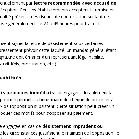
rentiellement par
lettre recommandée avec accusé de
réception. Certains établissements acceptent la remise en
alité présente des risques de contestation sur la date
ose généralement de 24 à 48 heures pour traiter le
vent signer la lettre de désistement sous certaines
xpressément prévoir cette faculté, un mandat général étant
ignature doit émaner d’un représentant légal habilité,
rait Kbis, procuration, etc.).
abilités
ets juridiques immédiats
qui engagent durablement la
opposition permet au bénéficiaire du chèque de procéder à
 de l’opposition subsistent. Cette situation peut créer un
invoquer ces motifs pour s’opposer au paiement.
ouve engagée en cas de
désistement imprudent ou
 les circonstances justifiaient le maintien de l’opposition, le