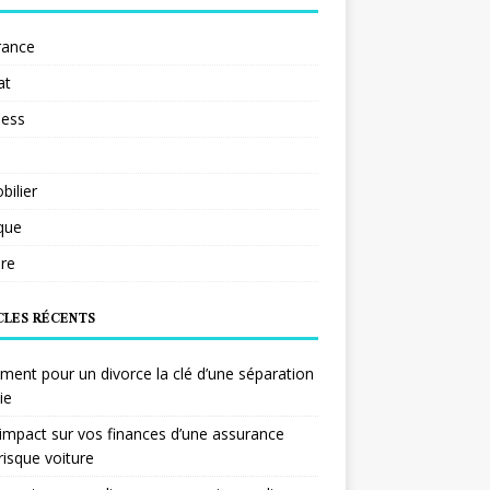
rance
at
ness
ilier
ique
re
CLES RÉCENTS
ent pour un divorce la clé d’une séparation
ie
impact sur vos finances d’une assurance
risque voiture