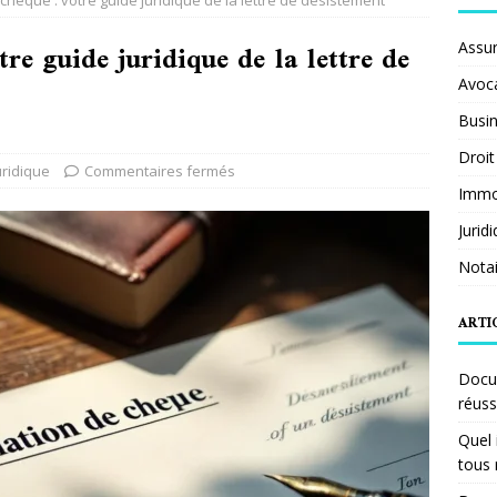
chèque : votre guide juridique de la lettre de désistement
re guide juridique de la lettre de
Assu
Avoc
Busi
Droit
uridique
Commentaires fermés
Immob
Jurid
Notai
ARTI
Docum
réuss
Quel 
tous 