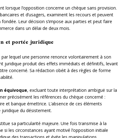
nt lorsque l’opposition concerne un chèque sans provision.
ancaires et d’usagers, examinent les recours et peuvent
 fondée. Leur décision s’impose aux parties et peut faire
ommerce dans un délai de deux mois.
on et portée juridique
e par lequel une personne renonce volontairement à son
 juridique produit des effets immédiats et définitifs, levant
itre concerné. Sa rédaction obéit à des règles de forme
abilité.
on équivoque
, excluant toute interprétation ambiguë sur la
nner précisément les références du chèque concerné :
ire et banque émettrice. L’absence de ces éléments
é juridique du désistement.
itue sa particularité majeure. Une fois transmise à la
 si les circonstances ayant motivé l’opposition initiale
idique des transactions et évite les manipulations