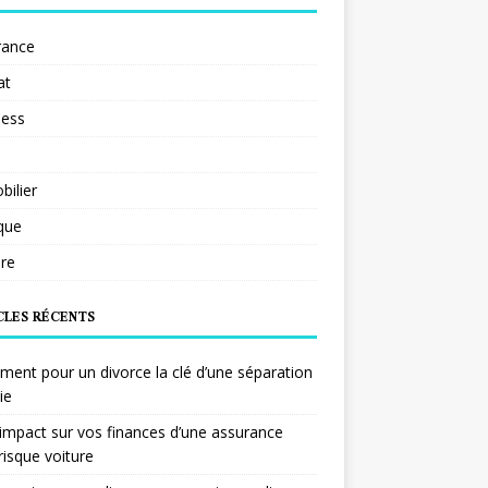
rance
at
ness
ilier
ique
re
CLES RÉCENTS
ent pour un divorce la clé d’une séparation
ie
impact sur vos finances d’une assurance
risque voiture