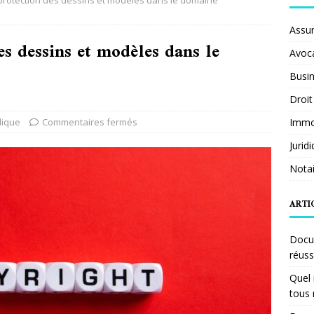
 protection des dessins et modèles dans le domaine
Assu
es dessins et modèles dans le
Avoc
Busi
Droit
dique
Commentaires fermés
Immob
Jurid
Notai
ARTI
Docum
réuss
Quel 
tous 