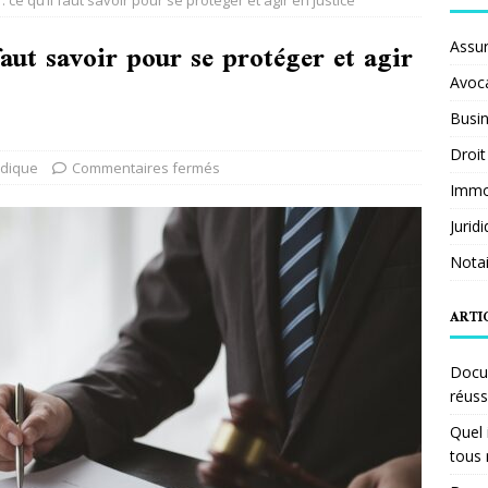
: ce qu’il faut savoir pour se protéger et agir en justice
faut savoir pour se protéger et agir
Assu
Avoc
Busi
Droit
idique
Commentaires fermés
Immob
Jurid
Notai
ARTI
Docum
réuss
Quel 
tous 