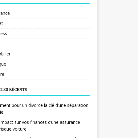
rance
at
ness
ilier
ique
re
CLES RÉCENTS
ent pour un divorce la clé d’une séparation
ie
impact sur vos finances d’une assurance
risque voiture