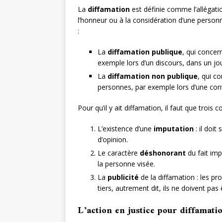
La
diffamation
est définie comme l’allégatio
l’honneur ou à la considération d’une person
:
La
diffamation publique
, qui concer
exemple lors d’un discours, dans un jou
La
diffamation non publique
, qui c
personnes, par exemple lors d’une conv
Pour qu’il y ait diffamation, il faut que trois 
L’existence d’une
imputation
: il doit
d’opinion.
Le caractère
déshonorant
du fait imp
la personne visée.
La
publicité
de la diffamation : les pr
tiers, autrement dit, ils ne doivent pas
L’action en justice pour diffamati