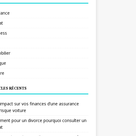
rance
at
ness
ilier
ique
re
CLES RÉCENTS
impact sur vos finances d’une assurance
risque voiture
ent pour un divorce pourquoi consulter un
at