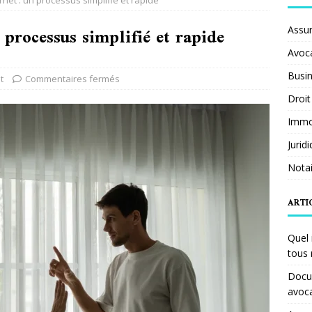
rnet : un processus simplifié et rapide
 processus simplifié et rapide
Assu
Avoc
Busi
t
Commentaires fermés
Droit
Immob
Jurid
Notai
ARTI
Quel 
tous 
Docum
avoc