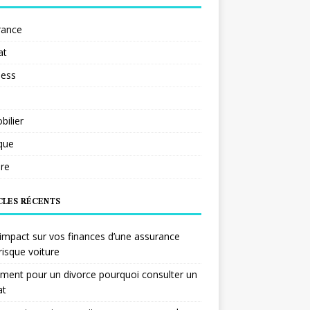
rance
at
ness
ilier
ique
re
CLES RÉCENTS
impact sur vos finances d’une assurance
risque voiture
ent pour un divorce pourquoi consulter un
at