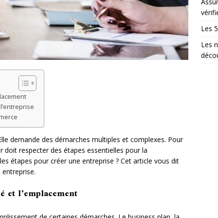
Assur
vérifi
Les 5
Les n
décou
mplacement
l’entreprise
mmerce
e. Elle demande des démarches multiples et complexes. Pour
 doit respecter des étapes essentielles pour la
les étapes pour créer une entreprise ? Cet article vous dit
e entreprise.
hé et l’emplacement
mplissement de certaines démarches. Le business plan, la