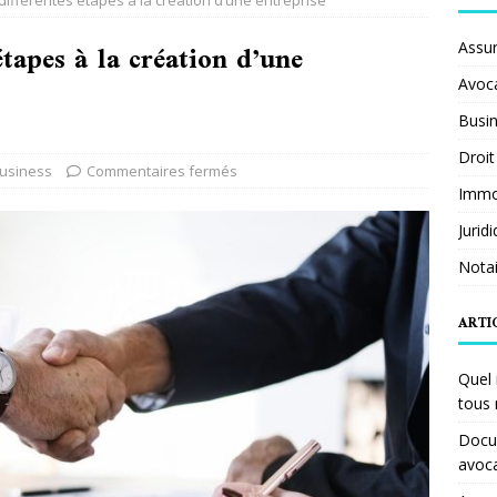
ifférentes étapes à la création d’une entreprise
étapes à la création d’une
Assu
Avoc
Busi
Droit
usiness
Commentaires fermés
Immob
Jurid
Notai
ARTI
Quel 
tous 
Docum
avoc