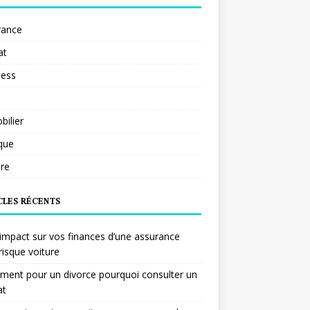
rance
at
ness
ilier
ique
re
CLES RÉCENTS
impact sur vos finances d’une assurance
risque voiture
ent pour un divorce pourquoi consulter un
at