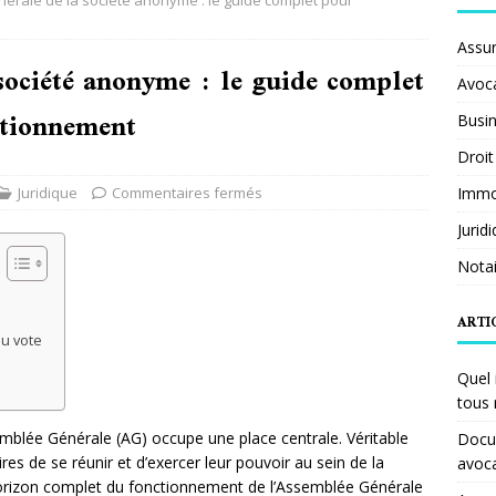
érale de la société anonyme : le guide complet pour
Assu
société anonyme : le guide complet
Avoc
ctionnement
Busi
Droit
Juridique
Commentaires fermés
Immob
Jurid
Notai
ARTI
au vote
Quel 
tous 
mblée Générale (AG) occupe une place centrale. Véritable
Docum
es de se réunir et d’exercer leur pouvoir au sein de la
avoc
’horizon complet du fonctionnement de l’Assemblée Générale