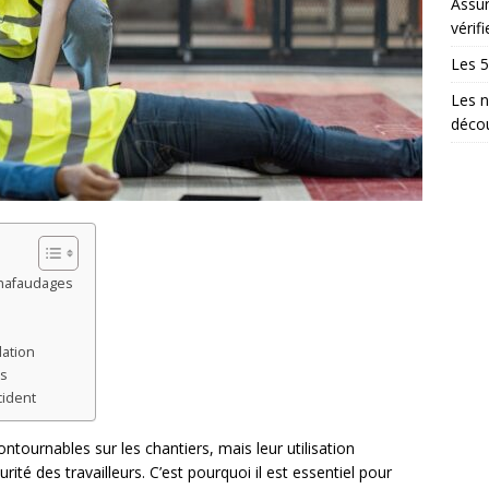
Assur
vérifi
Les 5
Les n
décou
échafaudages
lation
es
cident
ournables sur les chantiers, mais leur utilisation
té des travailleurs. C’est pourquoi il est essentiel pour