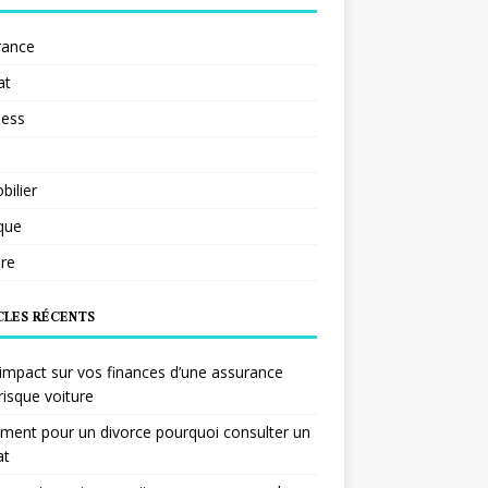
rance
at
ness
ilier
ique
re
CLES RÉCENTS
impact sur vos finances d’une assurance
risque voiture
ent pour un divorce pourquoi consulter un
at