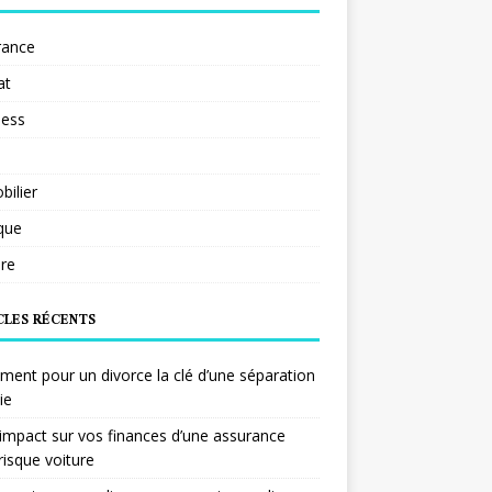
rance
at
ness
ilier
ique
re
CLES RÉCENTS
ent pour un divorce la clé d’une séparation
ie
impact sur vos finances d’une assurance
risque voiture