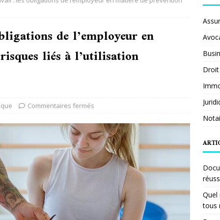
avail : les obligations de l’employeur en matière de prévention
Assu
obligations de l’employeur en
Avoc
isques liés à l’utilisation
Busi
Droit
Immob
Jurid
dique
Commentaires fermés
Notai
ARTI
Docum
réuss
Quel 
tous 