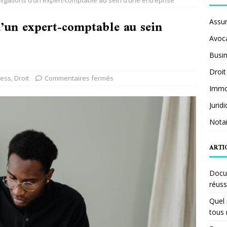
bligations d’un expert-comptable au sein d’une entreprise
d’un expert-comptable au sein
Assu
Avoc
Busi
Droit
ness
,
Droit
Commentaires fermés
Immob
Jurid
Notai
ARTI
Docum
réuss
Quel 
tous 