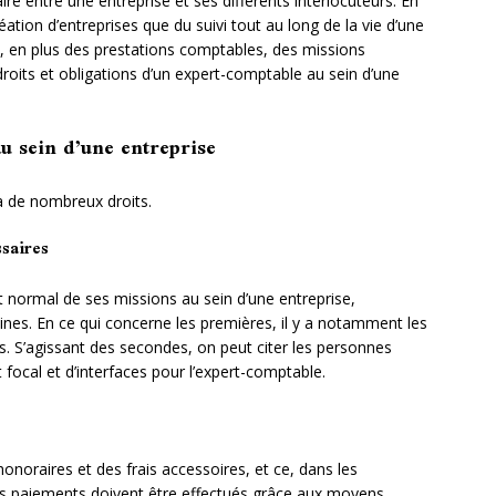
ire entre une entreprise et ses différents interlocuteurs. En
éation d’entreprises que du suivi tout au long de la vie d’une
ise, en plus des prestations comptables, des missions
roits et obligations d’un expert-comptable au sein d’une
u sein d’une entreprise
 a de nombreux droits.
ssaires
 normal de ses missions au sein d’une entreprise,
ines. En ce qui concerne les premières, il y a notamment les
. S’agissant des secondes, on peut citer les personnes
 focal et d’interfaces pour l’expert-comptable.
noraires et des frais accessoires, et ce, dans les
les paiements doivent être effectués grâce aux moyens