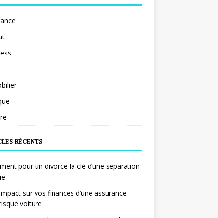
rance
at
ness
ilier
ique
re
CLES RÉCENTS
ent pour un divorce la clé d’une séparation
ie
impact sur vos finances d’une assurance
risque voiture