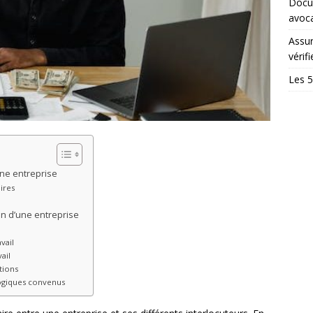
Docum
avoc
Assur
vérifi
Les 5
une entreprise
ires
in d’une entreprise
vail
ail
tions
ogiques convenus