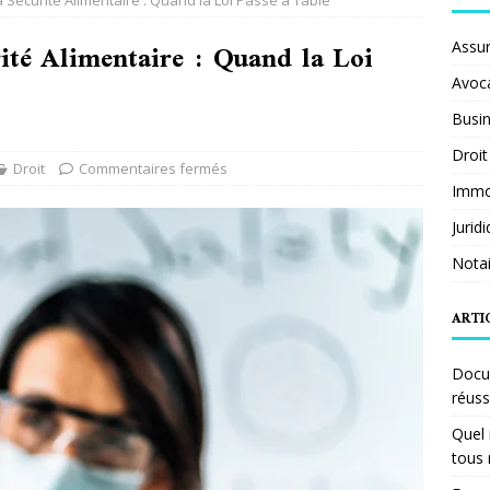
a Sécurité Alimentaire : Quand la Loi Passe à Table
rité Alimentaire : Quand la Loi
Assu
Avoc
Busi
Droit
Droit
Commentaires fermés
Immob
Jurid
Notai
ARTI
Docum
réuss
Quel 
tous 