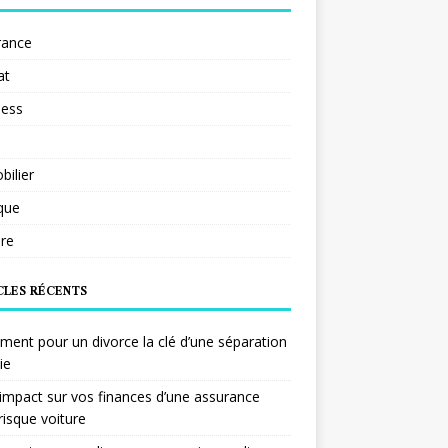
rance
at
ness
ilier
ique
re
CLES RÉCENTS
ent pour un divorce la clé d’une séparation
ie
impact sur vos finances d’une assurance
risque voiture