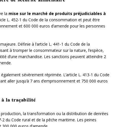
ière de sécurité alimentaire
ve la
mise sur le marché de produits préjudiciables à
article L. 452-1 du Code de la consommation et peut être
isonnement et 600 000 euros d’amende pour les personnes
majeure. Définie à l’article L. 441-1 du Code de la
isant à tromper le consommateur sur la nature, l’espèce,
uantité d’une marchandise. Les sanctions peuvent atteindre 2
mende.
 également sévèrement réprimée. L’article L. 413-1 du Code
ant aller jusqu’à 7 ans d’emprisonnement et 750 000 euros
 à la traçabilité
 production, la transformation ou la distribution de denrées
37-2 du Code rural et de la pêche maritime. Les peines
t 300 000 euros d’amende.