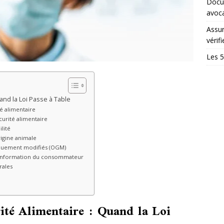
Docum
avoc
Assur
vérifi
Les 5
uand la Loi Passe à Table
é alimentaire
curité alimentaire
ilité
rigine animale
tiquement modifiés (OGM)
à l’information du consommateur
rales
rité Alimentaire : Quand la Loi