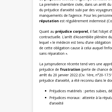
La première chambre civile, dans un arrêt du 
du préjudice d’anxiété subi par des voyageur
manquements de l’agence. Pour les personnes 
réputation
est régulièrement indemnisé (Com
Quant au
préjudice corporel
, il fait l’obj
contractuelle. L’arrêt d’Assemblée plénière d
lequel « le médecin est tenu d’une obligation
de cette obligation cause à celui auquel l’inf
sans réparation ».
La jurisprudence récente tend vers une appréci
préjudice de
frustration
(perte de chance de
arrêt du 20 janvier 2022 (Civ. 1ère, n°20-17.
préjudice d’anxiété, a été reconnu dans le do
Préjudices matériels : pertes subies,
Préjudices moraux : atteinte à la réput
d’anxiété