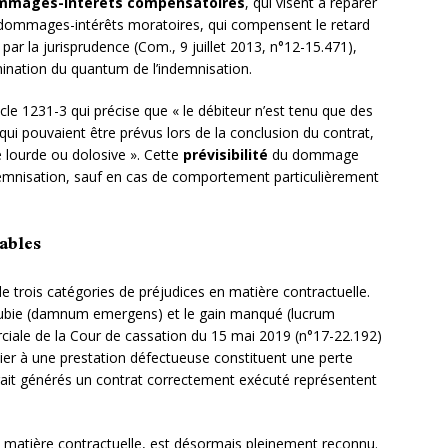
mmages-intérêts compensatoires
, qui visent à réparer
des dommages-intérêts moratoires, qui compensent le retard
 par la jurisprudence (Com., 9 juillet 2013, n°12-15.471),
mination du quantum de l’indemnisation.
cle 1231-3 qui précise que « le débiteur n’est tenu que des
ui pouvaient être prévus lors de la conclusion du contrat,
e lourde ou dolosive ». Cette
prévisibilité
du dommage
indemnisation, sauf en cas de comportement particulièrement
ables
de trois catégories de préjudices en matière contractuelle.
ubie (damnum emergens) et le gain manqué (lucrum
rciale de la Cour de cassation du 15 mai 2019 (n°17-22.192)
ier à une prestation défectueuse constituent une perte
urait générés un contrat correctement exécuté représentent
 matière contractuelle, est désormais pleinement reconnu.