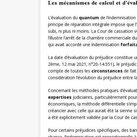
Les mécanismes de calcul et d’éva
L’évaluation du
quantum
de l’indemnisation o
principe de réparation intégrale impose que
subi, ni plus ni moins. La Cour de cassation
l’illustre l’arrêt de la chambre commerciale 
qui avait accordé une indemnisation
forfait
La date d’évaluation du préjudice constitue 
2ème, 12 mai 2021, n°20-14.551), le préjudice
compte de toutes les
circonstances
de fait
considération l’évolution du préjudice entr
Concernant les méthodes pratiques d’évaluat
expertises
judiciaires, particulièrement pou
économiques, la méthode différentielle s’impo
créancier avec celle qui aurait été la sienne
a été explicitement validée par la Cour de c
Pour certains préjudices spécifiques, des barè
chance, l’indemnisation est proportionnelle à