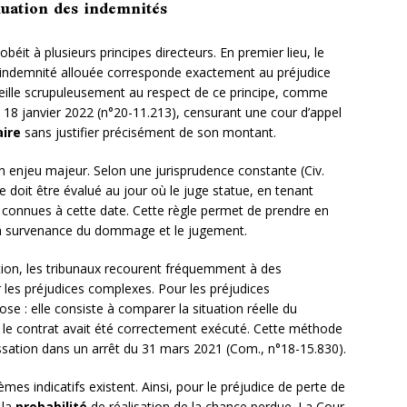
luation des indemnités
béit à plusieurs principes directeurs. En premier lieu, le
 l’indemnité allouée corresponde exactement au préjudice
 veille scrupuleusement au respect de ce principe, comme
du 18 janvier 2022 (n°20-11.213), censurant une cour d’appel
aire
sans justifier précisément de son montant.
un enjeu majeur. Selon une jurisprudence constante (Civ.
 doit être évalué au jour où le juge statue, en tenant
 connues à cette date. Cette règle permet de prendre en
e la survenance du dommage et le jugement.
ion, les tribunaux recourent fréquemment à des
r les préjudices complexes. Pour les préjudices
se : elle consiste à comparer la situation réelle du
 si le contrat avait été correctement exécuté. Cette méthode
assation dans un arrêt du 31 mars 2021 (Com., n°18-15.830).
mes indicatifs existent. Ainsi, pour le préjudice de perte de
 la
probabilité
de réalisation de la chance perdue. La Cour