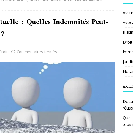
Contractuelle : Quelles Indemnités Peut-on Véritablement
Assu
tuelle : Quelles Indemnités Peut-
Avoc
 ?
Busi
Droit
Droit
Commentaires fermés
Immob
Jurid
Notai
ARTI
Docum
réuss
Quel 
tous 