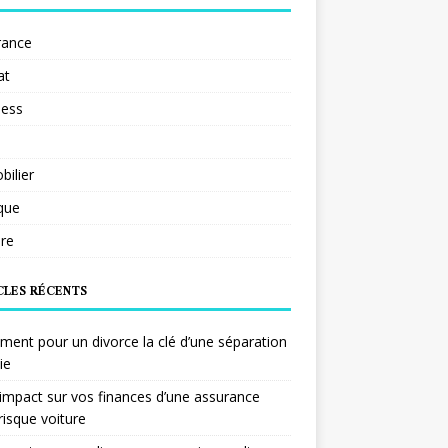
rance
at
ness
ilier
ique
re
CLES RÉCENTS
ent pour un divorce la clé d’une séparation
ie
impact sur vos finances d’une assurance
risque voiture