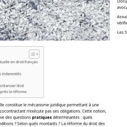
Docum
avoc
Assur
vérifi
Les 5
uelle en droit français
s indemnités
 créancier lésé
après la réforme
uelle constitue le mécanisme juridique permettant à une
 cocontractant n’exécute pas ses obligations. Cette notion,
lève des questions
pratiques
déterminantes : quels
nditions ? Selon quels montants ? La réforme du droit des