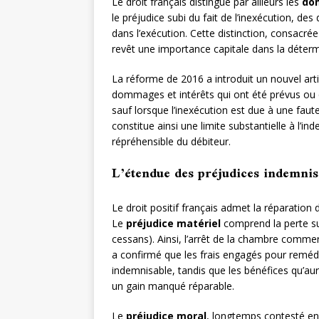
Le droit français distingue par ailleurs les
do
le préjudice subi du fait de l’inexécution, 
dans l’exécution. Cette distinction, consacrée
revêt une importance capitale dans la déter
La réforme de 2016 a introduit un nouvel arti
dommages et intérêts qui ont été prévus ou q
sauf lorsque l’inexécution est due à une faut
constitue ainsi une limite substantielle à l’
répréhensible du débiteur.
L’étendue des préjudices indemnis
Le droit positif français admet la réparation 
Le
préjudice matériel
comprend la perte s
cessans). Ainsi, l’arrêt de la chambre comme
a confirmé que les frais engagés pour reméd
indemnisable, tandis que les bénéfices qu’a
un gain manqué réparable.
Le
préjudice moral
, longtemps contesté en