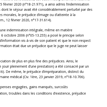
5 février 2020 (n°18-21.971), a ainsi admis l’indemnisation
s dont le séjour avait été considérablement perturbé par des
morales, le préjudice d’image ou d’atteinte à la
., 12 février 2020, n°17-31.614).
et d’une indemnisation intégrale, même en matière
u 6 octobre 2006 (n°05-13.255) a posé le principe selon
 d’information vis-à-vis de son patient et que le non-respect
ormation était due un préjudice que le juge ne peut laisser
ation de plus en plus fine des préjudices. Ainsi, le
 jouir pleinement d’une prestation) a été consacré par un
516). De même, le préjudice d’impréparation, distinct du
maine médical (Civ. 1ère, 23 janvier 2019, n°18-10.706).
 dépenses engagées, gains manqués, surcoûts
ation, troubles dans les conditions d’existence, préjudice