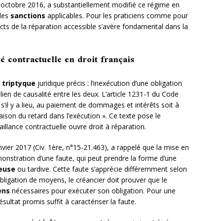
r octobre 2016, a substantiellement modifié ce régime en
 les
sanctions
applicables. Pour les praticiens comme pour
cts de la réparation accessible s’avère fondamental dans la
é contractuelle en droit français
n
triptyque
juridique précis : l’inexécution d’une obligation
 lien de causalité entre les deux. L’article 1231-1 du Code
 s’il y a lieu, au paiement de dommages et intérêts soit à
 raison du retard dans l’exécution ». Ce texte pose le
llance contractuelle ouvre droit à réparation.
vier 2017 (Civ. 1ère, n°15-21.463), a rappelé que la mise en
monstration d’une faute, qui peut prendre la forme d’une
euse
ou tardive. Cette faute s’apprécie différemment selon
obligation de moyens, le créancier doit prouver que le
ens
nécessaires pour exécuter son obligation. Pour une
sultat promis suffit à caractériser la faute.