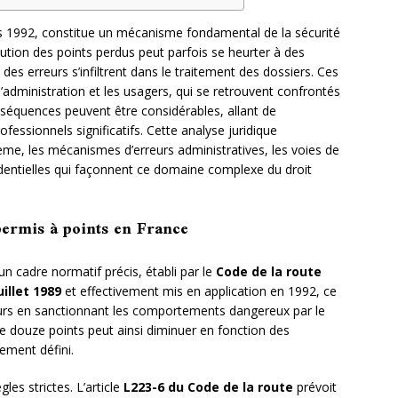
is 1992, constitue un mécanisme fondamental de la sécurité
tution des points perdus peut parfois se heurter à des
es erreurs s’infiltrent dans le traitement des dossiers. Ces
l’administration et les usagers, qui se retrouvent confrontés
conséquences peuvent être considérables, allant de
ofessionnels significatifs. Cette analyse juridique
me, les mécanismes d’erreurs administratives, les voies de
rudentielles qui façonnent ce domaine complexe du droit
permis à points en France
un cadre normatif précis, établi par le
Code de la route
uillet 1989
et effectivement mis en application en 1992, ce
teurs en sanctionnant les comportements dangereux par le
l de douze points peut ainsi diminuer en fonction des
ement défini.
les strictes. L’article
L223-6 du Code de la route
prévoit