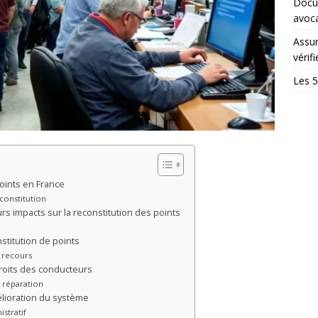
Docum
avoc
Assur
vérifi
Les 5
oints en France
constitution
rs impacts sur la reconstitution des points
stitution de points
 recours
droits des conducteurs
à réparation
élioration du système
stratif