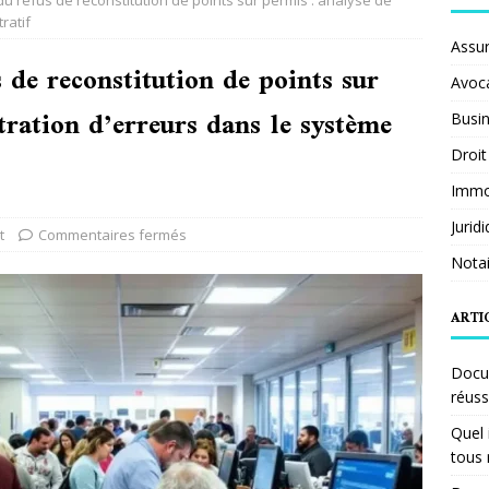
u refus de reconstitution de points sur permis : analyse de
ratif
Assu
 de reconstitution de points sur
Avoc
ltration d’erreurs dans le système
Busi
Droit
Immob
Jurid
t
Commentaires fermés
Notai
ARTI
Docum
réuss
Quel 
tous 