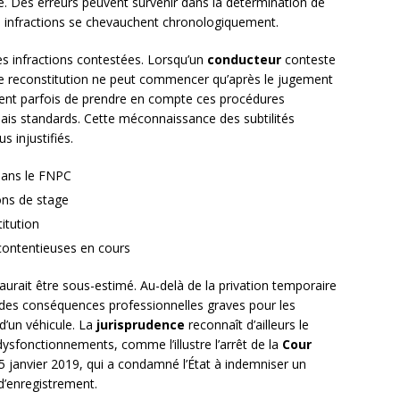
ine. Des erreurs peuvent survenir dans la détermination de
rs infractions se chevauchent chronologiquement.
es infractions contestées. Lorsqu’un
conducteur
conteste
i de reconstitution ne peut commencer qu’après le jugement
ettent parfois de prendre en compte ces procédures
ais standards. Cette méconnaissance des subtilités
 injustifiés.
 dans le FNPC
ons de stage
titution
ontentieuses en cours
aurait être sous-estimé. Au-delà de la privation temporaire
r des conséquences professionnelles graves pour les
 d’un véhicule. La
jurisprudence
reconnaît d’ailleurs le
dysfonctionnements, comme l’illustre l’arrêt de la
Cour
 janvier 2019, qui a condamné l’État à indemniser un
d’enregistrement.