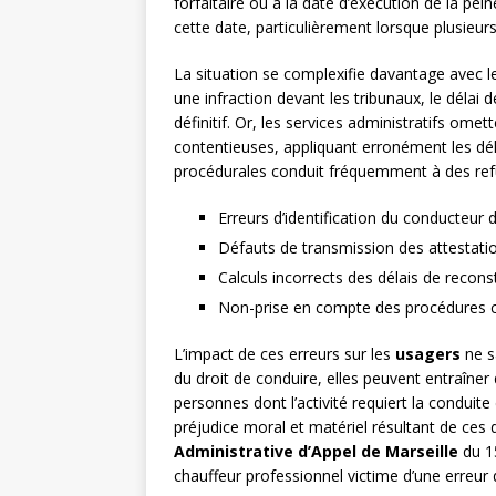
forfaitaire ou à la date d’exécution de la pe
cette date, particulièrement lorsque plusieu
La situation se complexifie davantage avec l
une infraction devant les tribunaux, le déla
définitif. Or, les services administratifs om
contentieuses, appliquant erronément les dél
procédurales conduit fréquemment à des refus
Erreurs d’identification du conducteur
Défauts de transmission des attestati
Calculs incorrects des délais de recons
Non-prise en compte des procédures c
L’impact de ces erreurs sur les
usagers
ne s
du droit de conduire, elles peuvent entraîne
personnes dont l’activité requiert la conduite
préjudice moral et matériel résultant de ces 
Administrative d’Appel de Marseille
du 15
chauffeur professionnel victime d’une erreur 