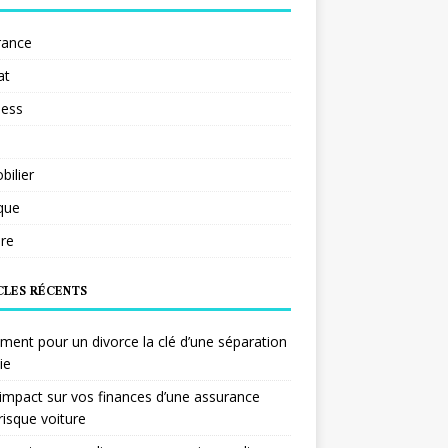
rance
at
ness
ilier
ique
re
CLES RÉCENTS
ent pour un divorce la clé d’une séparation
ie
impact sur vos finances d’une assurance
risque voiture