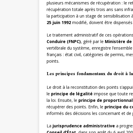
plusieurs mécanismes de récupération : le ret
récupération totale après trois ans sans infra
la participation à un stage de sensibilisation 
25 juin 1992
modifié, doivent être dispensés
Le traitement administratif de ces opération
Conduire (FNPC)
, géré par le
Ministère de 
vertébrale du système, enregistre l’ensemble
français : état civil, catégories de permis, me
points.
Les principes fondamentaux du droit à la
Le droit à la reconstitution des points s’app
le
principe de légalité
impose que toute res
la loi. Ensuite, le
principe de proportionnal
récupérer des points. Enfin, le
principe du c
informés des décisions les concernant et de 
La
jurisprudence administrative
a progres
Conseil d’État
, dans son arrêt du 6 avril 20