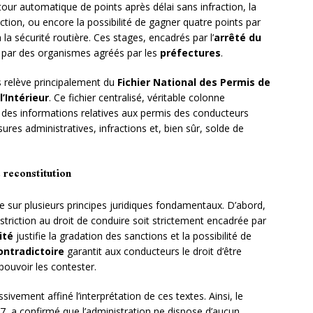
our automatique de points après délai sans infraction, la
ction, ou encore la possibilité de gagner quatre points par
à la sécurité routière. Ces stages, encadrés par l’
arrêté du
 par des organismes agréés par les
préfectures
.
s relève principalement du
Fichier National des Permis de
l’Intérieur
. Ce fichier centralisé, véritable colonne
 des informations relatives aux permis des conducteurs
sures administratives, infractions et, bien sûr, solde de
 reconstitution
uie sur plusieurs principes juridiques fondamentaux. D’abord,
triction au droit de conduire soit strictement encadrée par
ité
justifie la gradation des sanctions et la possibilité de
ontradictoire
garantit aux conducteurs le droit d’être
pouvoir les contester.
sivement affiné l’interprétation de ces textes. Ainsi, le
07, a confirmé que l’administration ne dispose d’aucun