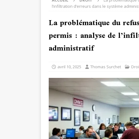
ACCUEIL
DROIT
La problématique d
l’infiltration d’erreurs dans le système administ
La problématique du refus
permis : analyse de l’infi
administratif
avril 10, 2025
Thomas Surchet
Droi