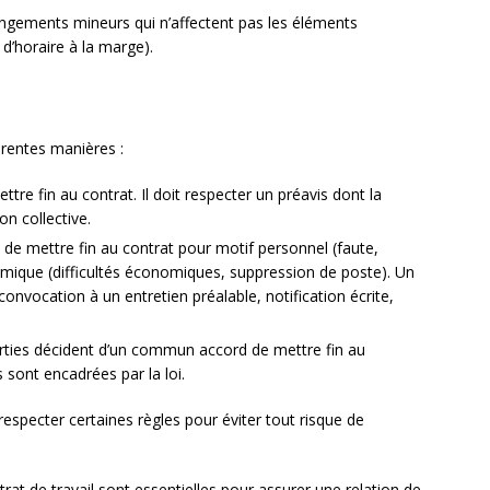
ngements mineurs qui n’affectent pas les éléments
d’horaire à la marge).
érentes manières :
ttre fin au contrat. Il doit respecter un préavis dont la
on collective.
 de mettre fin au contrat pour motif personnel (faute,
omique (difficultés économiques, suppression de poste). Un
convocation à un entretien préalable, notification écrite,
rties décident d’un commun accord de mettre fin au
 sont encadrées par la loi.
respecter certaines règles pour éviter tout risque de
ntrat de travail sont essentielles pour assurer une relation de