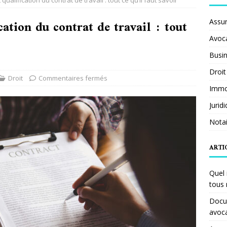
qualification du contrat de travail : tout ce qu’il faut savoir
cation du contrat de travail : tout
Assu
Avoc
Busi
Droit
Droit
Commentaires fermés
Immob
Jurid
Notai
ARTI
Quel 
tous 
Docum
avoc