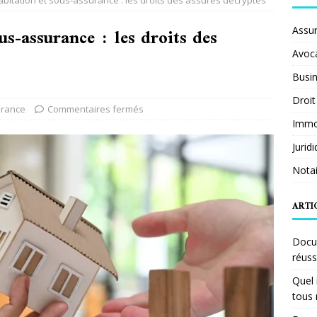
bitation et sous-assurance : les droits des assurés décryptés
us-assurance : les droits des
Assu
Avoc
Busi
Droit
rance
Commentaires fermés
Immob
Jurid
Notai
ARTI
Docum
réuss
Quel 
tous 