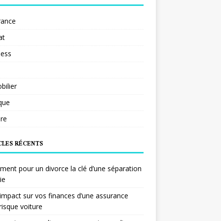
rance
at
ness
ilier
ique
re
CLES RÉCENTS
ent pour un divorce la clé d’une séparation
ie
impact sur vos finances d’une assurance
risque voiture