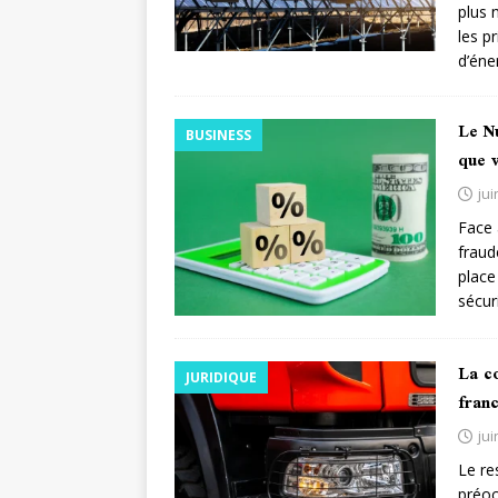
plus 
les p
d’éne
Le N
BUSINESS
que 
jui
Face 
fraud
place
sécur
La c
JURIDIQUE
franc
jui
Le re
préoc