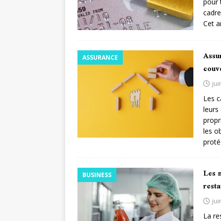
pour 
cadre
Cet a
Assur
ASSURANCE
couve
jui
Les c
leurs
propr
les o
prot
Les n
BUSINESS
resta
jui
La re