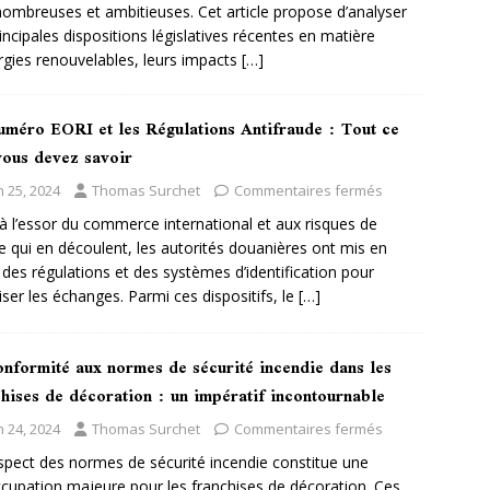
nombreuses et ambitieuses. Cet article propose d’analyser
rincipales dispositions législatives récentes en matière
rgies renouvelables, leurs impacts
[…]
uméro EORI et les Régulations Antifraude : Tout ce
vous devez savoir
n 25, 2024
Thomas Surchet
Commentaires fermés
à l’essor du commerce international et aux risques de
e qui en découlent, les autorités douanières ont mis en
 des régulations et des systèmes d’identification pour
iser les échanges. Parmi ces dispositifs, le
[…]
onformité aux normes de sécurité incendie dans les
hises de décoration : un impératif incontournable
n 24, 2024
Thomas Surchet
Commentaires fermés
spect des normes de sécurité incendie constitue une
cupation majeure pour les franchises de décoration. Ces