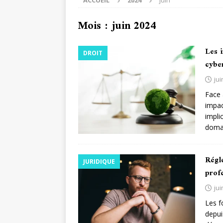
ACCUEIL
2024
juin
Mois :
juin 2024
Les i
DROIT
cyber
jui
Face 
impac
impli
domai
Régl
JURIDIQUE
profe
jui
Les f
depui