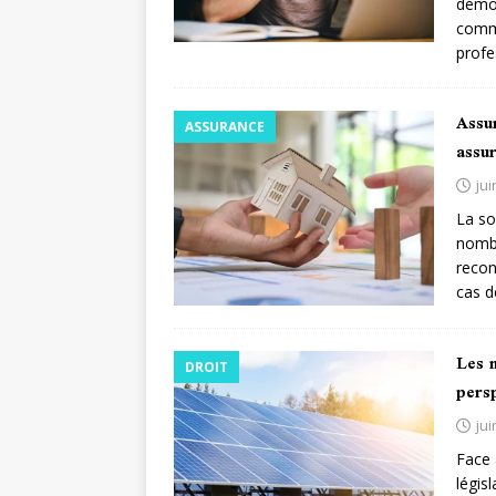
démoc
commu
profe
Assur
ASSURANCE
assu
jui
La so
nombr
recon
cas d
Les n
DROIT
persp
jui
Face 
légis