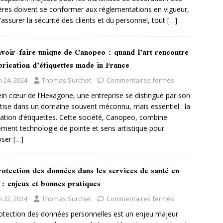
ères doivent se conformer aux réglementations en vigueur,
d’assurer la sécurité des clients et du personnel, tout
[…]
avoir-faire unique de Canopeo : quand l’art rencontre
brication d’étiquettes made in France
n 24, 2024
Thomas Surchet
Commentaires fermés
ein cœur de l’Hexagone, une entreprise se distingue par son
tise dans un domaine souvent méconnu, mais essentiel : la
cation d’étiquettes. Cette société, Canopeo, combine
ement technologie de pointe et sens artistique pour
oser
[…]
otection des données dans les services de santé en
 : enjeux et bonnes pratiques
n 22, 2024
Thomas Surchet
Commentaires fermés
otection des données personnelles est un enjeu majeur