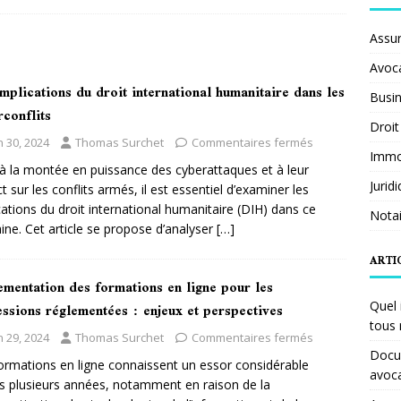
Assu
Avoc
mplications du droit international humanitaire dans les
Busi
conflits
Droit
n 30, 2024
Thomas Surchet
Commentaires fermés
Immob
à la montée en puissance des cyberattaques et à leur
Jurid
t sur les conflits armés, il est essentiel d’examiner les
cations du droit international humanitaire (DIH) dans ce
Notai
ne. Cet article se propose d’analyser
[…]
ARTI
ementation des formations en ligne pour les
ssions réglementées : enjeux et perspectives
Quel 
tous 
n 29, 2024
Thomas Surchet
Commentaires fermés
Docum
ormations en ligne connaissent un essor considérable
avoc
s plusieurs années, notamment en raison de la