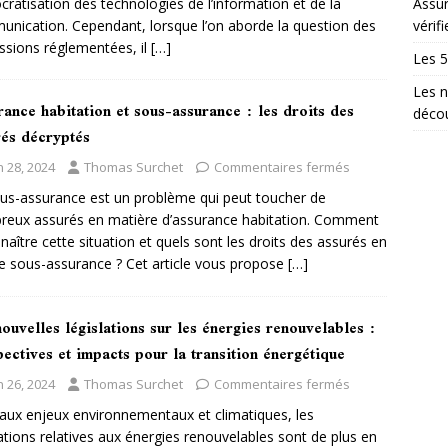
ratisation des technologies de l’information et de la
Assur
nication. Cependant, lorsque l’on aborde la question des
vérifi
ssions réglementées, il
[…]
Les 5
Les n
ance habitation et sous-assurance : les droits des
décou
rés décryptés
n 28, 2024
Thomas Surchet
Commentaires fermés
us-assurance est un problème qui peut toucher de
eux assurés en matière d’assurance habitation. Comment
naître cette situation et quels sont les droits des assurés en
e sous-assurance ? Cet article vous propose
[…]
ouvelles législations sur les énergies renouvelables :
ectives et impacts pour la transition énergétique
n 26, 2024
Thomas Surchet
Commentaires fermés
aux enjeux environnementaux et climatiques, les
lations relatives aux énergies renouvelables sont de plus en