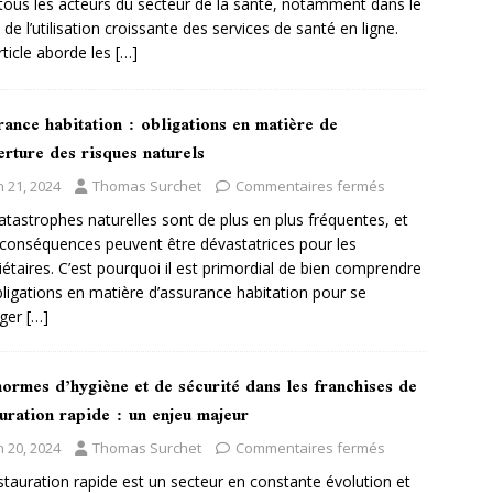
tous les acteurs du secteur de la santé, notamment dans le
 de l’utilisation croissante des services de santé en ligne.
rticle aborde les
[…]
ance habitation : obligations en matière de
rture des risques naturels
n 21, 2024
Thomas Surchet
Commentaires fermés
atastrophes naturelles sont de plus en plus fréquentes, et
 conséquences peuvent être dévastatrices pour les
iétaires. C’est pourquoi il est primordial de bien comprendre
bligations en matière d’assurance habitation pour se
éger
[…]
ormes d’hygiène et de sécurité dans les franchises de
uration rapide : un enjeu majeur
n 20, 2024
Thomas Surchet
Commentaires fermés
stauration rapide est un secteur en constante évolution et