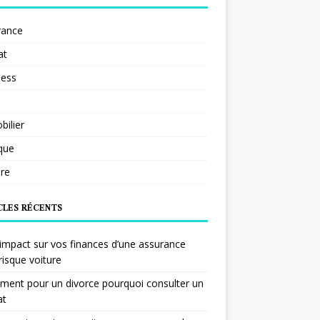
rance
at
ness
ilier
ique
re
CLES RÉCENTS
impact sur vos finances d’une assurance
risque voiture
ent pour un divorce pourquoi consulter un
at