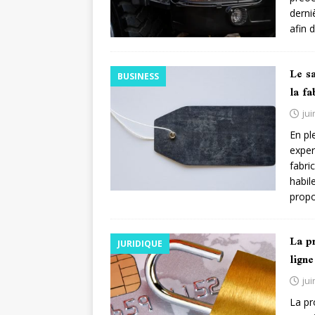
derni
afin 
Le s
BUSINESS
la fa
jui
En pl
exper
fabri
habil
prop
La pr
JURIDIQUE
ligne
jui
La pr