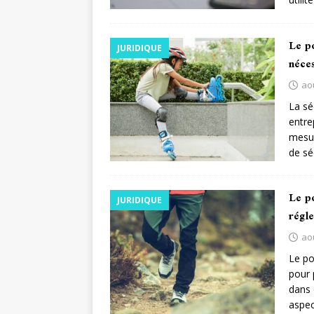
Le po
JURIDIQUE
néces
ao
La sé
entre
mesur
de sé
Le po
JURIDIQUE
régl
ao
Le po
pour 
dans 
aspec