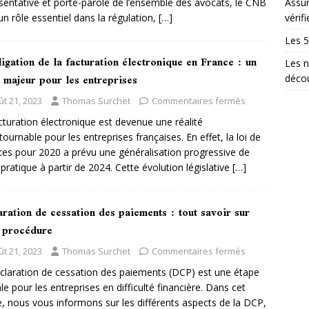
sentative et porte-parole de l’ensemble des avocats, le CNB
Assur
un rôle essentiel dans la régulation,
[…]
vérifi
Les 5
igation de la facturation électronique en France : un
Les n
 majeur pour les entreprises
décou
ût 21, 2023
Thomas Surchet
Commentaires fermés
cturation électronique est devenue une réalité
tournable pour les entreprises françaises. En effet, la loi de
ces pour 2020 a prévu une généralisation progressive de
 pratique à partir de 2024. Cette évolution législative
[…]
ration de cessation des paiements : tout savoir sur
e procédure
ût 21, 2023
Thomas Surchet
Commentaires fermés
claration de cessation des paiements (DCP) est une étape
ale pour les entreprises en difficulté financière. Dans cet
le, nous vous informons sur les différents aspects de la DCP,