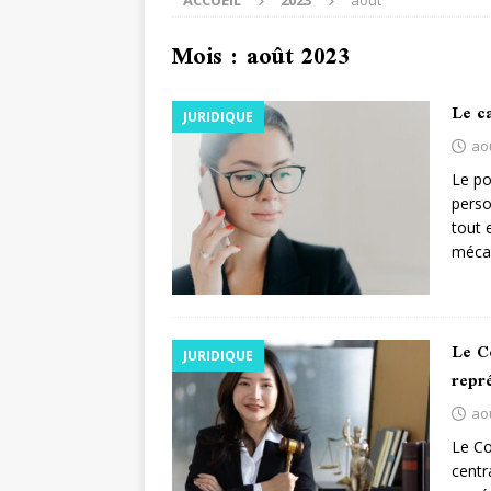
ACCUEIL
2023
août
Mois :
août 2023
Le c
JURIDIQUE
ao
Le po
perso
tout 
méca
Le Co
JURIDIQUE
repré
ao
Le Co
centr