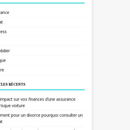
rance
at
ness
ilier
ique
re
CLES RÉCENTS
impact sur vos finances d’une assurance
risque voiture
ent pour un divorce pourquoi consulter un
at