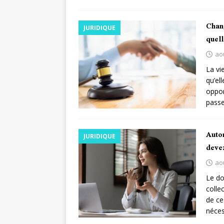
Chang
JURIDIQUE
quel
ao
La vi
qu’el
oppor
passe
Auto
JURIDIQUE
deve
ao
Le do
collec
de ce
néces