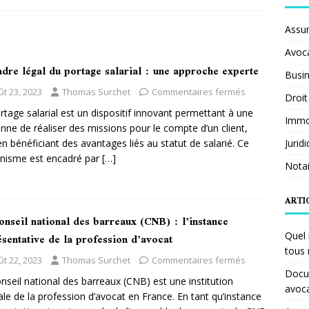
Assu
Avoc
adre légal du portage salarial : une approche experte
Busi
ût 23, 2023
Thomas Surchet
Commentaires fermés
Droit
rtage salarial est un dispositif innovant permettant à une
Immob
nne de réaliser des missions pour le compte d’un client,
en bénéficiant des avantages liés au statut de salarié. Ce
Jurid
nisme est encadré par
[…]
Notai
ARTI
nseil national des barreaux (CNB) : l’instance
sentative de la profession d’avocat
Quel 
tous 
ût 22, 2023
Thomas Surchet
Commentaires fermés
Docum
nseil national des barreaux (CNB) est une institution
avoc
ale de la profession d’avocat en France. En tant qu’instance