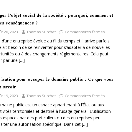
er l’objet social de la société : pourquoi, comment et
les conséquences ?
ût 20, 2023
Thomas Surchet
Commentaires fermés
e d’une entreprise évolue au fil du temps et il arrive parfois
le ait besoin de se réinventer pour s’adapter à de nouvelles
tunités ou à des changements réglementaires. Cela peut
r par une
[…]
risation pour occuper le domaine public : Ce que vous
z savoir
ût 19, 2023
Thomas Surchet
Commentaires fermés
maine public est un espace appartenant à l’État ou aux
tivités territoriales et destiné à l’usage général. L’utilisation
s espaces par des particuliers ou des entreprises peut
siter une autorisation spécifique. Dans cet
[…]