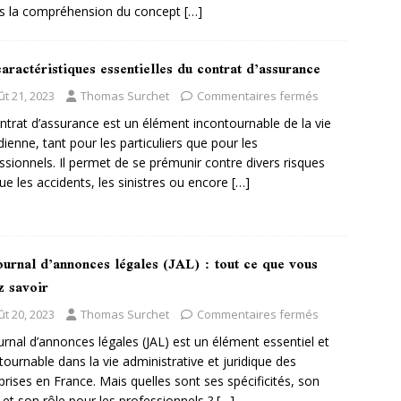
s la compréhension du concept
[…]
aractéristiques essentielles du contrat d’assurance
ût 21, 2023
Thomas Surchet
Commentaires fermés
ntrat d’assurance est un élément incontournable de la vie
dienne, tant pour les particuliers que pour les
ssionnels. Il permet de se prémunir contre divers risques
que les accidents, les sinistres ou encore
[…]
ournal d’annonces légales (JAL) : tout ce que vous
z savoir
ût 20, 2023
Thomas Surchet
Commentaires fermés
urnal d’annonces légales (JAL) est un élément essentiel et
tournable dans la vie administrative et juridique des
prises en France. Mais quelles sont ses spécificités, son
té et son rôle pour les professionnels ?
[…]