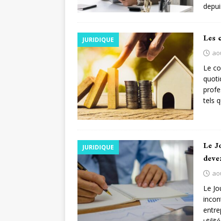
depui
Les c
JURIDIQUE
ao
Le co
quoti
profe
tels 
Le J
JURIDIQUE
deve
ao
Le Jo
incon
entre
utili