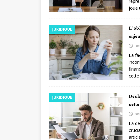
repré
joue 
L’obl
JURIDIQUE
enjeu
ao
La fa
incon
finan
cette
Décla
JURIDIQUE
cett
ao
La dé
cruci
artic